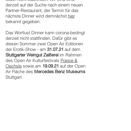
derzeit auf der Suche nach einem neuen
Partner-Restaurant, der Termin für das
nächste Dinner wird demnächst
hier
bekannt gegeben.
Das Wortlust Dinner kann corona-bedingt
derzeit nicht stattfinden. Dafür gibt es
diesen Sommer zwei Open Air Editionen
der Erotik-Show - am
31.07.21
auf dem
Stuttgarter Weingut Zaißerei
im Rahmen
des Open Air Kulturfestivals
Poesie &
Oechsle
sowie am
19.09.21
auf der Open
Air Fläche des
Mercedes Benz Museums
Stuttgart.
Tickets & Infos "Wortlust Revue", 31.07.21,
Weingut Zaißerei
Tickets & Infos "Wortlust Revue" am
19.09.21, Merces Benz Museum
FOTOGALERIE WORTLUST
DINNER