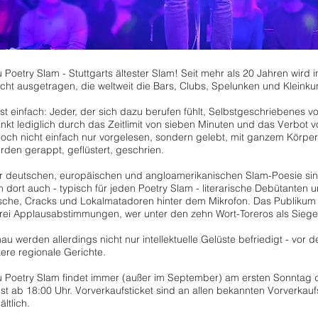
Poetry Slam - Stuttgarts ältester Slam! Seit mehr als 20 Jahren wird
cht ausgetragen, die weltweit die Bars, Clubs, Spelunken und Kleinkuns
ist einfach: Jeder, der sich dazu berufen fühlt, Selbstgeschriebenes 
nkt lediglich durch das Zeitlimit von sieben Minuten und das Verbot vo
doch nicht einfach nur vorgelesen, sondern gelebt, mit ganzem Körpe
den gerappt, geflüstert, geschrien.
er deutschen, europäischen und angloamerikanischen Slam-Poesie sind
 dort auch - typisch für jeden Poetry Slam - literarische Debütanten
rsche, Cracks und Lokalmatadoren hinter dem Mikrofon. Das Publik
rei Applausabstimmungen, wer unter den zehn Wort-Toreros als Sieger
au werden allerdings nicht nur intellektuelle Gelüste befriedigt - vor
ere regionale Gerichte.
 Poetry Slam findet immer (außer im September) am ersten Sonntag 
 ist ab 18:00 Uhr. Vorverkaufsticket sind an allen bekannten Vorverkau
ltlich.