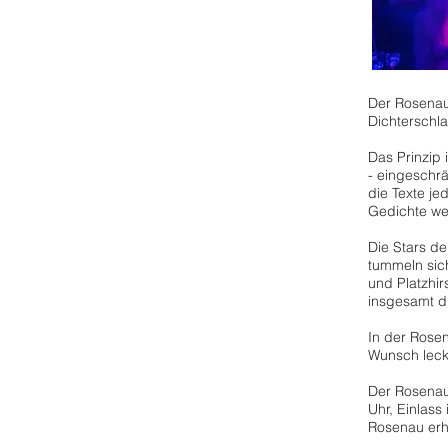
Der Rosenau 
Dichterschla
Das Prinzip 
- eingeschrä
die Texte je
Gedichte wer
Die Stars d
tummeln sich
und Platzhi
insgesamt d
In der Rosen
Wunsch leck
Der Rosenau
Uhr, Einlass
Rosenau erhä