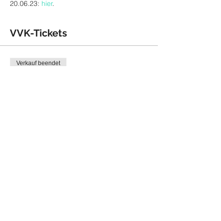
20.06.23: 
hier
. 
VVK-Tickets
Verkauf beendet
Tickettyp
Ticket (inkl. 2,90 VVK-Gebühr)
Preis
16,90 €
Veranstaltung teilen: