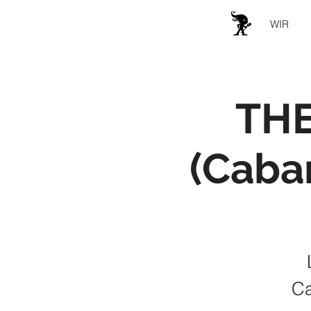
WIR
THE
(Cabar
Ca