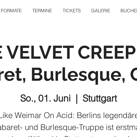
FORMATE
TERMINE
TICKETS
GALERIE
BUCHEN
 VELVET CREE
et, Burlesque, 
So., 01. Juni
  |  
Stuttgart
Like Weimar On Acid: Berlins legendär
baret- und Burlesque-Truppe ist erstm