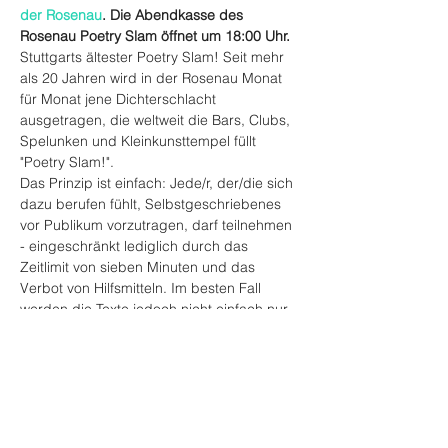
der Rosenau
. Die Abendkasse des 
Rosenau Poetry Slam öffnet um 18:00 Uhr.
Stuttgarts ältester Poetry Slam! Seit mehr 
als 20 Jahren wird in der Rosenau Monat 
für Monat jene Dichterschlacht 
ausgetragen, die weltweit die Bars, Clubs, 
Spelunken und Kleinkunsttempel füllt 
"Poetry Slam!".
Das Prinzip ist einfach: Jede/r, der/die sich 
dazu berufen fühlt, Selbstgeschriebenes 
vor Publikum vorzutragen, darf teilnehmen 
- eingeschränkt lediglich durch das 
Zeitlimit von sieben Minuten und das 
Verbot von Hilfsmitteln. Im besten Fall 
werden die Texte jedoch nicht einfach nur 
vorgelesen, sondern gelebt, mit ganzem 
Körpereinsatz performt. Die Geschichten 
und Gedichte werden gerappt, geflüstert, 
geschrien.
Die Stars der deutschen, europäischen 
und angloamerikanischen Slam-Poesie 