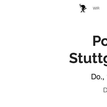
WIR
P
Stutt
Do., 
D