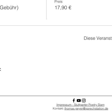
Preis
K-Gebühr)
17,90 €
Diese Veranst
:
Impressum - Stuttgarter Poetry Slam
Kontakt:
thomas.geyer@sprechstation.de