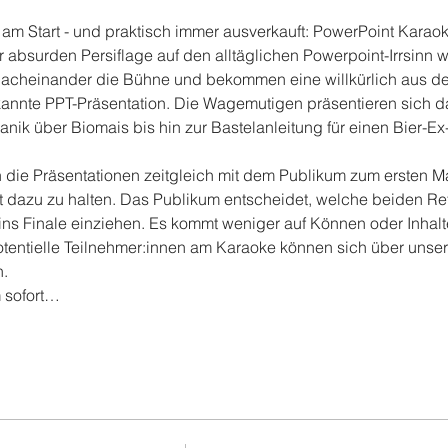
rt am Start - und praktisch immer ausverkauft: PowerPoint Karaok
ser absurden Persiflage auf den alltäglichen Powerpoint-Irrsinn 
 nacheinander die Bühne und bekommen eine willkürlich aus d
kannte PPT-Präsentation. Die Wagemutigen präsentieren sich 
k über Biomais bis hin zur Bastelanleitung für einen Bier-Ex-T
 die Präsentationen zeitgleich mit dem Publikum zum ersten M
t dazu zu halten. Das Publikum entscheidet, welche beiden Ref
ins Finale einziehen. Es kommt weniger auf Können oder Inha
Potentielle Teilnehmer:innen am Karaoke können sich über unser
.
m sofort…