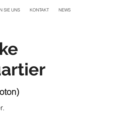
 SIE UNS
KONTAKT
NEWS
ke
artier
roton)
r.