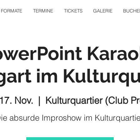
FORMATE
TERMINE
TICKETS
GALERIE
BUCHEN
owerPoint Karao
gart im Kulturqu
17. Nov.
  |  
Kulturquartier (Club P
ie absurde Improshow im Kulturquartie