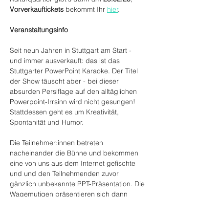
Vorverkauftickets
 bekommt Ihr 
hier
. 
Veranstaltungsinfo
Seit neun Jahren in Stuttgart am Start - 
und immer ausverkauft: das ist das 
Stuttgarter PowerPoint Karaoke. Der Titel 
der Show täuscht aber - bei dieser 
absurden Persiflage auf den alltäglichen 
Powerpoint-Irrsinn wird nicht gesungen! 
Stattdessen geht es um Kreativität, 
Spontanität und Humor.
Die Teilnehmer:innen betreten 
nacheinander die Bühne und bekommen 
eine von uns aus dem Internet gefischte 
und und den Teilnehmenden zuvor 
gänzlich unbekannte PPT-Präsentation. Die 
Wagemutigen präsentieren sich dann 
spontan um Kopf und Kragen - von 
Quantenmechanik über Biomais bis hin zur 