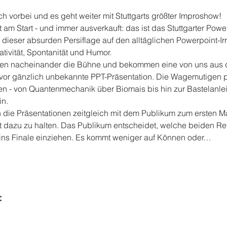
 vorbei und es geht weiter mit Stuttgarts größter Improshow!
t am Start - und immer ausverkauft: das ist das Stuttgarter Powe
 dieser absurden Persiflage auf den alltäglichen Powerpoint-Ir
tivität, Spontanität und Humor.
eten nacheinander die Bühne und bekommen eine von uns aus d
or gänzlich unbekannte PPT-Präsentation. Die Wagemutigen p
 - von Quantenmechanik über Biomais bis hin zur Bastelanleit
in.
 die Präsentationen zeitgleich mit dem Publikum zum ersten M
t dazu zu halten. Das Publikum entscheidet, welche beiden Ref
ins Finale einziehen. Es kommt weniger auf Können oder…
: