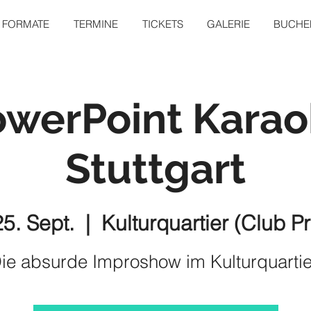
FORMATE
TERMINE
TICKETS
GALERIE
BUCHEN
owerPoint Karao
Stuttgart
25. Sept.
  |  
Kulturquartier (Club P
ie absurde Improshow im Kulturquartie