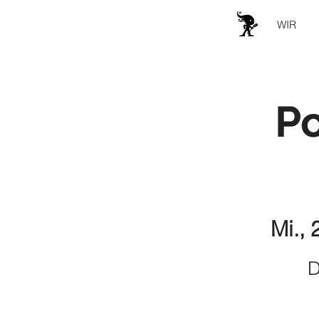
WIR
P
Mi., 
D