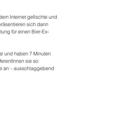
em Internet gefischte und 
räsentieren sich dann 
ung für einen Bier-Ex-
al und haben 7 Minuten 
erentInnen sie so 
lte an – ausschlaggebend 