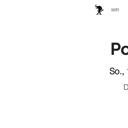
WIR
P
So., 
D