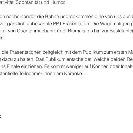
tivität, Spontanität und Humor.
eten nacheinander die Bühne und bekommen eine von uns aus d
or gänzlich unbekannte PPT-Präsentation. Die Wagemutigen p
 - von Quantenmechanik über Biomais bis hin zur Bastelanleit
in.
 die Präsentationen zeitgleich mit dem Publikum zum ersten M
t dazu zu halten. Das Publikum entscheidet, welche beiden Ref
ins Finale einziehen. Es kommt weniger auf Können oder Inha
Potentielle Teilnehmer:innen am Karaoke…
: