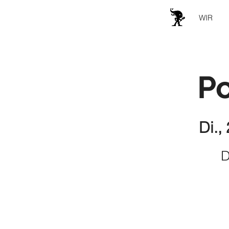
WIR
P
Di.,
D