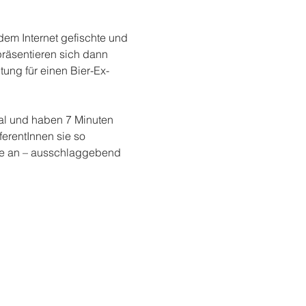
em Internet gefischte und 
räsentieren sich dann 
ung für einen Bier-Ex-
al und haben 7 Minuten 
erentInnen sie so 
lte an – ausschlaggebend 