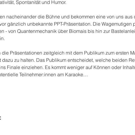
tivität, Spontanität und Humor.
eten nacheinander die Bühne und bekommen eine von uns aus d
or gänzlich unbekannte PPT-Präsentation. Die Wagemutigen p
 - von Quantenmechanik über Biomais bis hin zur Bastelanleit
in.
 die Präsentationen zeitgleich mit dem Publikum zum ersten M
t dazu zu halten. Das Publikum entscheidet, welche beiden Ref
ins Finale einziehen. Es kommt weniger auf Können oder Inha
Potentielle Teilnehmer:innen am Karaoke…
: