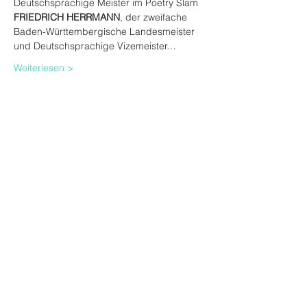
Deutschsprachige Meister im Poetry Slam 
FRIEDRICH HERRMANN
, der zweifache 
Baden-Württembergische Landesmeister 
und Deutschsprachige Vizemeister…
Weiterlesen >
VVK-Tickets
Ausverkauft
Tickettyp
Ticket (inkl. VVK-Gebühren)
Mehr Infos
Preis
16,82 €