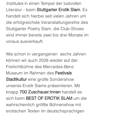
Institutes
 in einen Tempel der lustvollen 
Literatur - beim 
Stuttgarter Erotik Slam
. Es 
handelt sich hierbei seit vielen Jahren um 
die erfolgreichste Veranstaltungsreihe des 
Stuttgarter Poetry Slam, die Club-Shows 
sind immer bereits zwei bis drei Monate im 
voraus ausverkauft.
Wie schon in vergangenen  sechs Jahren 
können wir auch 2026 wieder auf der 
Freilichtbühne des Mercedes-Benz 
Museum im Rahmen des 
Festivals 
Stadtkultur
 eine große Sondershow 
unseres Erotik Slams präsentieren. Mit 
knapp 
700 Zuschauer:innen
 handelt es 
sich beim 
BEST OF EROTIK SLAM
 um die 
wahrscheinlich größte Bühnenshow mit 
erotischen Texten im deutschsprachigen 
Raum.
Aber auch andere erotische Bühnenkunste 