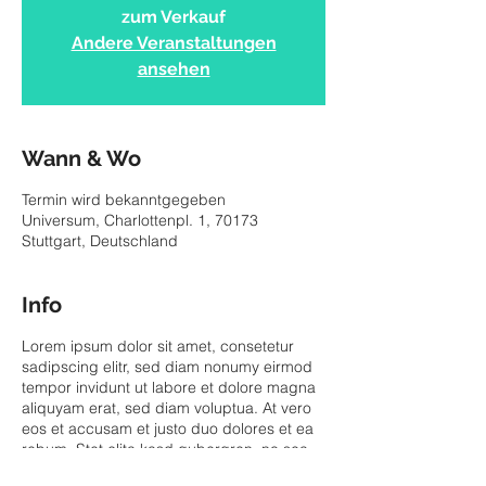
zum Verkauf
Andere Veranstaltungen
ansehen
Wann & Wo
Termin wird bekanntgegeben
Universum, Charlottenpl. 1, 70173
Stuttgart, Deutschland
Info
Lorem ipsum dolor sit amet, consetetur
sadipscing elitr, sed diam nonumy eirmod
tempor invidunt ut labore et dolore magna
aliquyam erat, sed diam voluptua. At vero
eos et accusam et justo duo dolores et ea
rebum. Stet clita kasd gubergren, no sea
takimata sanctus est Lorem ipsum dolor sit