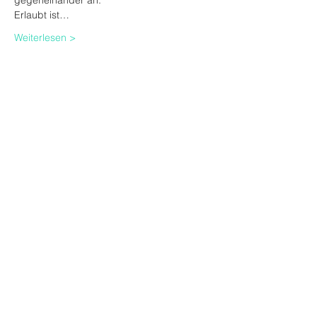
gegeneinander an.
Erlaubt ist…
Weiterlesen >
VVK-Tickets
Ausverkauft
Tickettyp
Ticket (inkl. 2,90 VVK-Gebühr)
Preis
19,90 €
+0,50 € Ticket-Servicegebühr
Diese Veranstaltung ist
ausverkauft