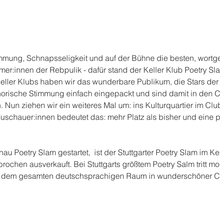
mmung, Schnapsseligkeit und auf der Bühne die besten, wortgew
r:innen der Rebpulik - dafür stand der Keller Klub Poetry Sla
ller Klubs haben wir das wunderbare Publikum, die Stars der
orische Stimmung einfach eingepackt und sind damit in den C
Nun ziehen wir ein weiteres Mal um: ins Kulturquartier im Club
uschauer:innen bedeutet das: mehr Platz als bisher und eine p
u Poetry Slam gestartet,  ist der Stuttgarter Poetry Slam im Kel
brochen ausverkauft. Bei Stuttgarts größtem Poetry Salm tritt m
s dem gesamten deutschsprachigen Raum in wunderschöner C