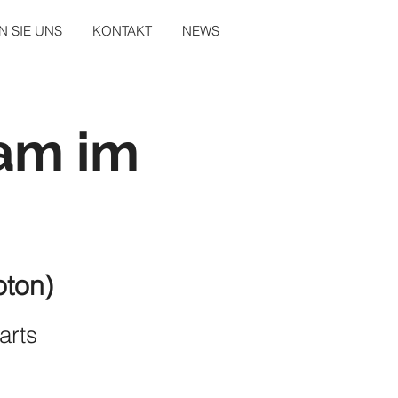
 SIE UNS
KONTAKT
NEWS
lam im
oton)
arts