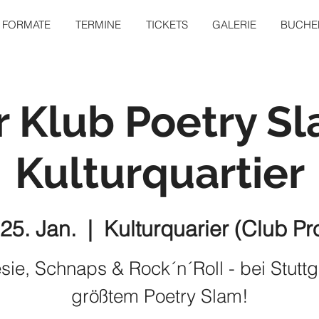
FORMATE
TERMINE
TICKETS
GALERIE
BUCHEN
r Klub Poetry S
Kulturquartier
 25. Jan.
  |  
Kulturquarier (Club Pr
sie, Schnaps & Rock´n´Roll - bei Stuttg
größtem Poetry Slam!