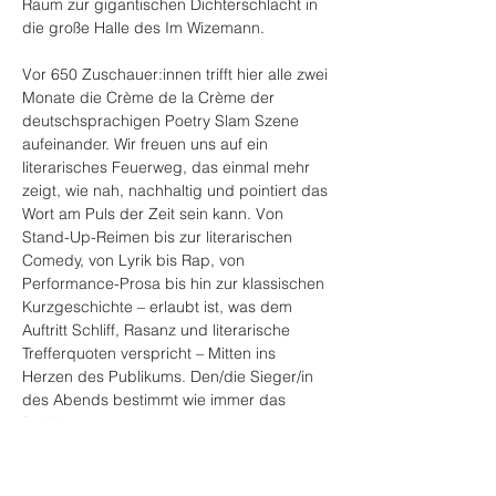
Raum zur gigantischen Dichterschlacht in 
die große Halle des Im Wizemann.
Vor 650 Zuschauer:innen trifft hier alle zwei 
Monate die Crème de la Crème der 
deutschsprachigen Poetry Slam Szene 
aufeinander. Wir freuen uns auf ein 
literarisches Feuerweg, das einmal mehr 
zeigt, wie nah, nachhaltig und pointiert das 
Wort am Puls der Zeit sein kann. Von 
Stand-Up-Reimen bis zur literarischen 
Comedy, von Lyrik bis Rap, von 
Performance-Prosa bis hin zur klassischen 
Kurzgeschichte – erlaubt ist, was dem 
Auftritt Schliff, Rasanz und literarische 
Trefferquoten verspricht – Mitten ins 
Herzen des Publikums. Den/die Sieger/in 
des Abends bestimmt wie immer das 
Publikum.
Um Euch einen Abend voller Emotionen, 
Sprachkunst, Spannung und Verve zu 