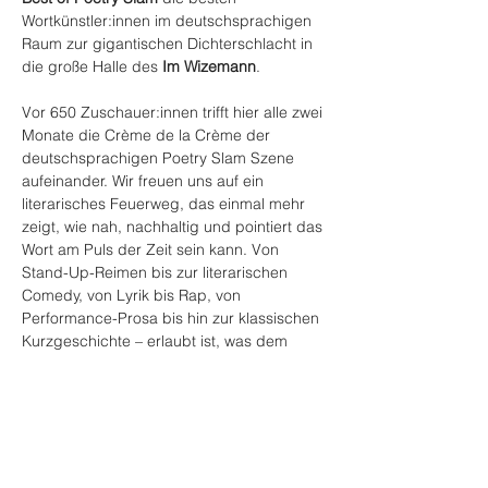
Wortkünstler:innen im deutschsprachigen 
Raum zur gigantischen Dichterschlacht in 
die große Halle des 
Im Wizemann
.
Vor 650 Zuschauer:innen trifft hier alle zwei 
Monate die Crème de la Crème der 
deutschsprachigen Poetry Slam Szene 
aufeinander. Wir freuen uns auf ein 
literarisches Feuerweg, das einmal mehr 
zeigt, wie nah, nachhaltig und pointiert das 
Wort am Puls der Zeit sein kann. Von 
Stand-Up-Reimen bis zur literarischen 
Comedy, von Lyrik bis Rap, von 
Performance-Prosa bis hin zur klassischen 
Kurzgeschichte – erlaubt ist, was dem 
Auftritt Schliff, Rasanz und literarische 
Trefferquoten verspricht – Mitten ins 
Herzen des Publikums. Den/die Sieger:in 
des Abends bestimmt wie immer das 
Publikum.