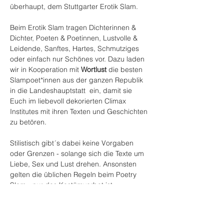
überhaupt, dem Stuttgarter Erotik Slam.
Beim Erotik Slam tragen Dichterinnen & 
Dichter, Poeten & Poetinnen, Lustvolle & 
Leidende, Sanftes, Hartes, Schmutziges 
oder einfach nur Schönes vor. Dazu laden 
wir in Kooperation mit 
Wortlust
 die besten 
Slampoet*innen aus der ganzen Republik 
in die Landeshauptstatt  ein, damit sie 
Euch im liebevoll dekorierten Climax 
Institutes mit ihren Texten und Geschichten 
zu betören.
Stilistisch gibt´s dabei keine Vorgaben 
oder Grenzen - solange sich die Texte um 
Liebe, Sex und Lust drehen. Ansonsten 
gelten die üblichen Regeln beim Poetry 
Slam - nur das Kostümverbot ist 
aufgehoben - die Poet*innen dürfen also 
auch durch ihr Outfit und ihre Kleidung 
(oder die Abwesenheit derselben) um Ihre 