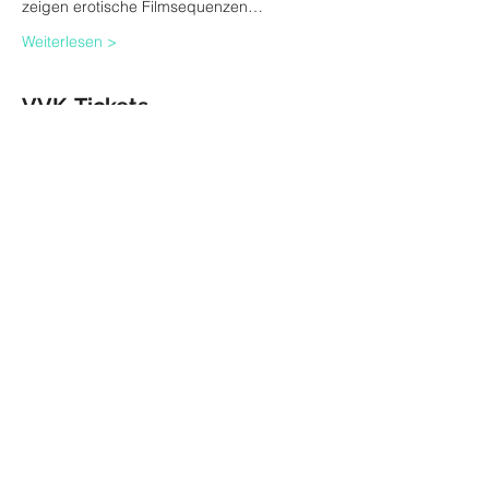
zeigen erotische Filmsequenzen…
Weiterlesen >
VVK-Tickets
Ausverkauft
Tickettyp
Ticket (inkl. 3,90 VVK-Gebühr)
Mehr Infos
Preis
22,90 €
Diese Veranstaltung ist
ausverkauft