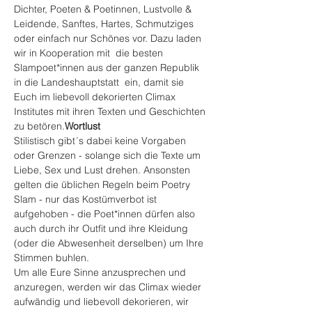
Dichter, Poeten & Poetinnen, Lustvolle & 
Leidende, Sanftes, Hartes, Schmutziges 
oder einfach nur Schönes vor. Dazu laden 
wir in Kooperation mit 
 die besten 
Slampoet*innen aus der ganzen Republik 
in die Landeshauptstatt  ein, damit sie 
Euch im liebevoll dekorierten Climax 
Institutes mit ihren Texten und Geschichten 
zu betören.
Wortlust
Stilistisch gibt´s dabei keine Vorgaben 
oder Grenzen - solange sich die Texte um 
Liebe, Sex und Lust drehen. Ansonsten 
gelten die üblichen Regeln beim Poetry 
Slam - nur das Kostümverbot ist 
aufgehoben - die Poet*innen dürfen also 
auch durch ihr Outfit und ihre Kleidung 
(oder die Abwesenheit derselben) um Ihre 
Stimmen buhlen. 
Um alle Eure Sinne anzusprechen und 
anzuregen, werden wir das Climax wieder 
aufwändig und liebevoll dekorieren, wir 