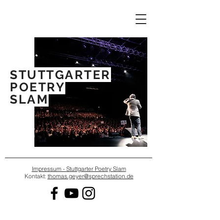
STUTTGARTER
POETRY
SLAM
Impressum - Stuttgarter Poetry Slam
Kontakt:
thomas.geyer@sprechstation.de